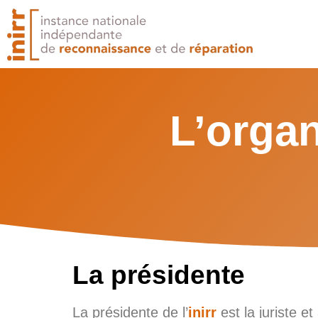
Aller
au
contenu
L’organ
La présidente
La présidente de l’
inirr
est la juriste 