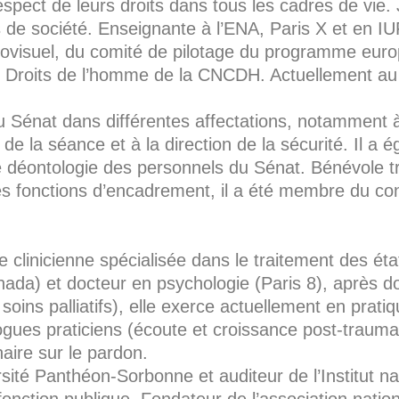
espect de leurs droits dans tous les cadres de vie.
ns de société. Enseignante à l’ENA, Paris X et en
iovisuel, du comité de pilotage du programme euro
es Droits de l’homme de la CNCDH. Actuellement au co
u Sénat dans différentes affectations, notamment à
n de la séance et à la direction de la sécurité. Il 
déontologie des personnels du Sénat. Bénévole tr
 fonctions d’encadrement, il a été membre du cons
 clinicienne spécialisée dans le traitement des ét
a) et docteur en psychologie (Paris 8), après do
soins palliatifs), elle exerce actuellement en prati
ogues praticiens (écoute et croissance post-trauma
naire sur le pardon.
sité Panthéon-Sorbonne et auditeur de l’Institut na
a fonction publique. Fondateur de l’association nationa