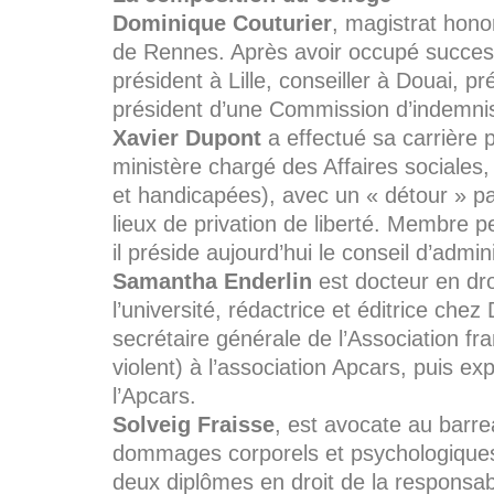
Dominique Couturier
, magistrat honor
de Rennes. Après avoir occupé successi
président à Lille, conseiller à Douai, 
président d’une Commission d’indemnisa
Xavier Dupont
a effectué sa carrière p
ministère chargé des Affaires sociales
et handicapées), avec un « détour » pa
lieux de privation de liberté. Membre p
il préside aujourd’hui le conseil d’admin
Samantha Enderlin
est docteur en droi
l’université, rédactrice et éditrice che
secrétaire générale de l’Association fr
violent) à l’association Apcars, puis ex
l’Apcars.
Solveig Fraisse
, est avocate au barre
dommages corporels et psychologiques, q
deux diplômes en droit de la responsabi