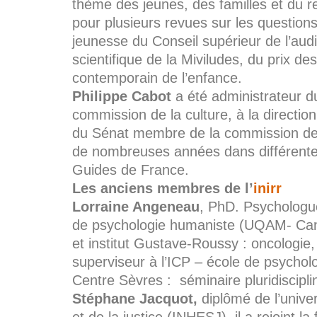
thème des jeunes, des familles et du r
pour plusieurs revues sur les questio
jeunesse du Conseil supérieur de l’aud
scientifique de la Miviludes, du prix d
contemporain de l’enfance.
Philippe Cabot
a été administrateur d
commission de la culture, à la directio
du Sénat membre de la commission de 
de nombreuses années dans différentes
Guides de France.
Les anciens membres de l’
inirr
Lorraine Angeneau
, PhD. Psychologue
de psychologie humaniste (UQAM- Canad
et institut Gustave-Roussy : oncologie, 
superviseur à l’ICP – école de psychol
Centre Sèvres : séminaire pluridiscipli
Stéphane Jacquot,
diplômé de l’univer
et de la justice (INHESJ), il a rejoint l