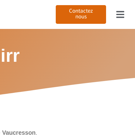
Contactez
nous
irr
e Vaucresson
.