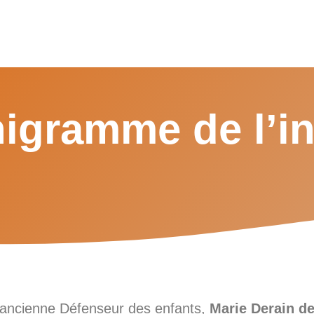
igramme de l’in
et ancienne Défenseur des enfants,
Marie Derain d