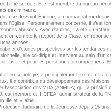
du bébé secoué. Elle est membre du bureau pénal d
cats des mineurs.
u diocèse de Saint-Étienne, accompagnateur depu
ns l’Église. Personnellement concerné, il s’est for
rsonnes abusées. Avec d’autres, il a été un acteu
nent en compte le rapport de la Ciase, en réponse
euses années.
cabinet d’études prospectives sur les tendances de 
ionnelle, elle co-dirige et intervient au sein d’un
ocial, avec et pour les personnes accompagnées. El
ial et en sociologie, a principalement exercé des f
aux. Il a contribué au développement des Maisons
nder l’association des MDA (ANMDA) qu’il a présidé e
CNSJ, est membre du HCFEA, administrateur de la FN
 Ille-et-Vilaine.
rotection Judiciaire de la Jeunesse depuis 15 an