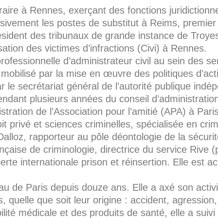
aire à Rennes, exerçant des fonctions juridictionnel
vement les postes de substitut à Reims, premier j
président des tribunaux de grande instance de Troye
tion des victimes d’infractions (Civi) à Rennes.
rofessionnelle d’administrateur civil au sein des se
, mobilisé par la mise en œuvre des politiques d’ac
r le secrétariat général de l’autorité publique ind
endant plusieurs années du conseil d’administration
istration de l’Association pour l’amitié (APA) à Paris
t privé et sciences criminelles, spécialisée en cri
z Dalloz, rapporteur au pôle déontologie de la sécur
ançaise de criminologie, directrice du service Rive 
perte internationale prison et réinsertion. Elle est 
au de Paris depuis douze ans. Elle a axé son activ
uelle que soit leur origine : accident, agression, 
lité médicale et des produits de santé, elle a suiv