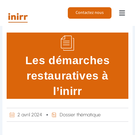
Aller
au
Contactez nous
contenu
Les démarches
restauratives à
l’inirr
2 avril 2024
Dossier thématique